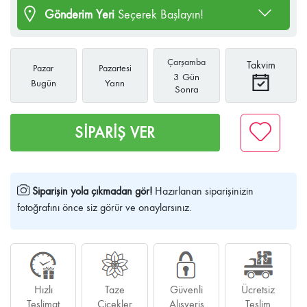
Gönderim Yeri
Seçerek Başlayın!
Çarşamba
Takvim
Pazar
Pazartesi
3 Gün
Bugün
Yarın
Sonra
SİPARİŞ VER
Siparişin yola çıkmadan gör!
Hazırlanan siparişinizin
fotoğrafını önce siz görür ve onaylarsınız.
Hızlı
Taze
Güvenli
Ücretsiz
Teslimat
Çiçekler
Alışveriş
Teslim