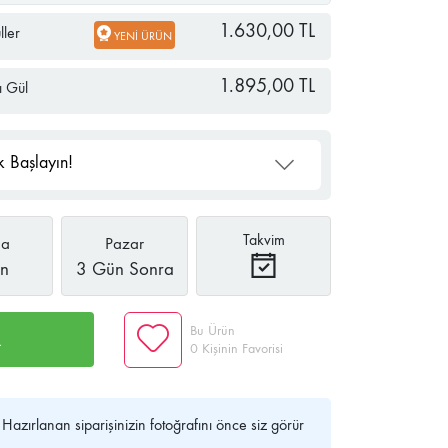
1.630,00 TL
ler
YENİ ÜRÜN
1.895,00 TL
ı Gül
 Başlayın!
Takvim
a
Pazar
ın
3 Gün Sonra
Bu Ürün
R
0 Kişinin Favorisi
Hazırlanan siparişinizin fotoğrafını önce siz görür