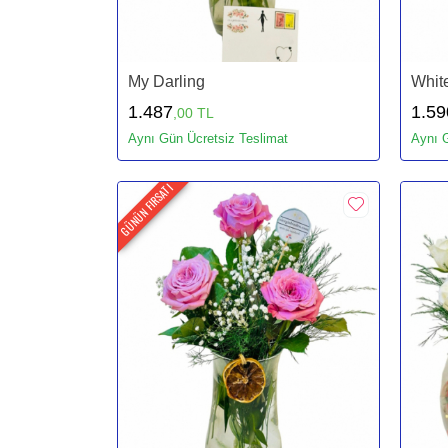
My Darling
Whit
1.487
1.59
,00 TL
Aynı Gün Ücretsiz Teslimat
Aynı G
GÜNÜN FIRSATI