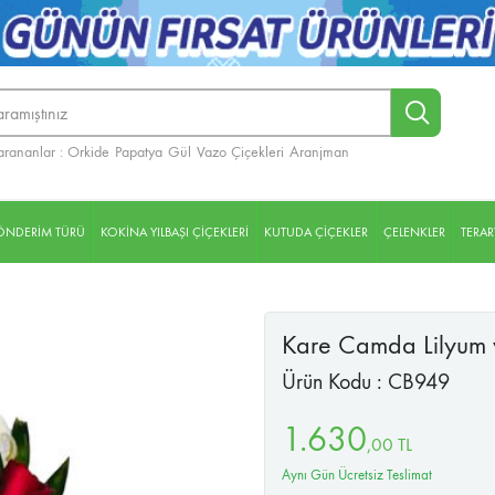
arananlar :
Orkide
Papatya
Gül
Vazo Çiçekleri
Aranjman
NDERİM TÜRÜ
KOKİNA YILBAŞI ÇİÇEKLERİ
KUTUDA ÇİÇEKLER
ÇELENKLER
TERA
Kare Camda Lilyum 
Ürün Kodu : CB949
1.630
,
00
TL
Aynı Gün Ücretsiz Teslimat