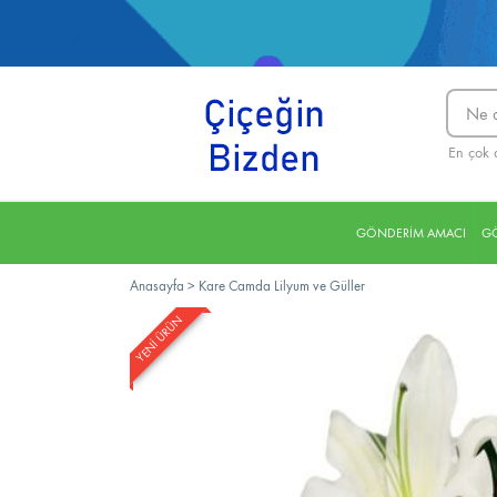
En çok 
GÖNDERİM AMACI
GÖ
Anasayfa
>
Kare Camda Lilyum ve Güller
YENİ ÜRÜN