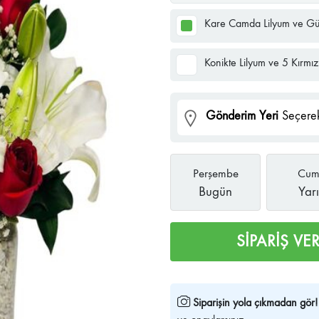
Kare Camda Lilyum ve Gül
Konikte Lilyum ve 5 Kırmız
Gönderim Yeri
Seçerek
Perşembe
Cum
Bugün
Yar
SİPARİŞ VE
Siparişin yola çıkmadan gör!